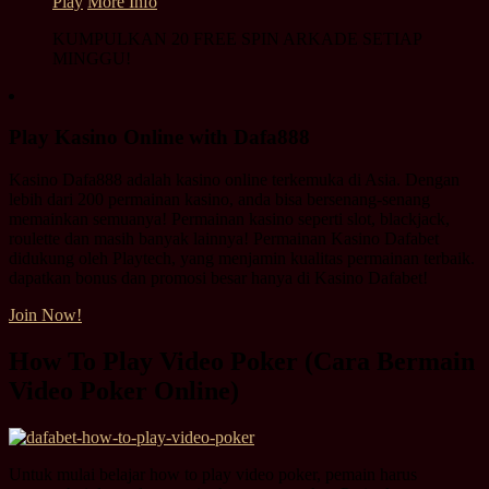
Play
More Info
KUMPULKAN 20 FREE SPIN ARKADE SETIAP
MINGGU!
Play Kasino Online with Dafa888
Kasino Dafa888 adalah kasino online terkemuka di Asia. Dengan
lebih dari 200 permainan kasino, anda bisa bersenang-senang
memainkan semuanya! Permainan kasino seperti slot, blackjack,
roulette dan masih banyak lainnya! Permainan Kasino Dafabet
didukung oleh Playtech, yang menjamin kualitas permainan terbaik.
dapatkan bonus dan promosi besar hanya di Kasino Dafabet!
Join Now!
How To Play Video Poker (Cara Bermain
Video Poker Online)
Untuk mulai belajar how to play video poker, pemain harus