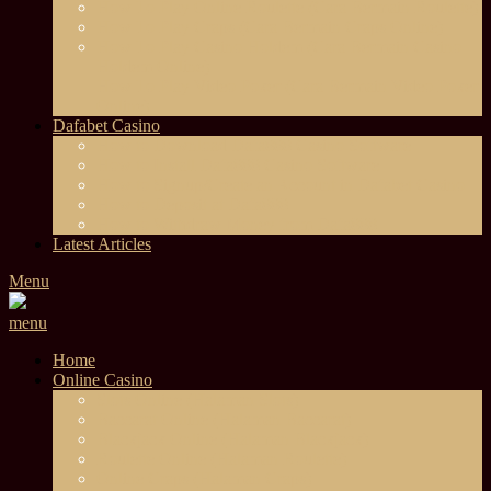
How To Play Online Roulette (Cara Bermain Roulette)
How To Play Craps (Cara Bermain Craps Online)
How To Play Casino Holdem (Cara Bermain Casino
Holdem Online)
How To Play Video Poker (Cara Bermain Video Poker
Online)
Dafabet Casino
How to Download Dafa888 Casino Software
How to Install Dafa888 Casino Software
How to Signup/Create an Account in Dafabet Casino
How to Deposit at Dafa888
How to Withdraw Money from Dafa888
Latest Articles
Menu
menu
Home
Online Casino
Slots Online (Halaman Slots)
Baccarat Online (Halaman Baccarat)
Blackjack Online (Halaman Blackjack)
Roulette Online (Halaman Roulette)
Online Craps (Halaman Craps)