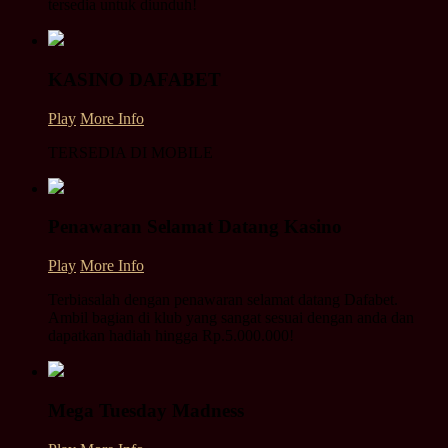
tersedia untuk diunduh!
KASINO DAFABET
Play
More Info
TERSEDIA DI MOBILE
Penawaran Selamat Datang Kasino
Play
More Info
Terbiasalah dengan penawaran selamat datang Dafabet.
Ambil bagian di klub yang sangat sesuai dengan anda dan
dapatkan hadiah hingga Rp.5.000.000!
Mega Tuesday Madness