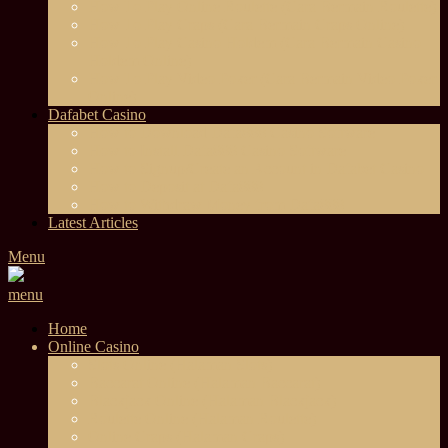
How To Play Online Roulette (Cara Bermain Roulette)
How To Play Craps (Cara Bermain Craps Online)
How To Play Casino Holdem (Cara Bermain Casino
Holdem Online)
How To Play Video Poker (Cara Bermain Video Poker
Online)
Dafabet Casino
How to Download Dafa888 Casino Software
How to Install Dafa888 Casino Software
How to Signup/Create an Account in Dafabet Casino
How to Deposit at Dafa888
How to Withdraw Money from Dafa888
Latest Articles
Menu
menu
Home
Online Casino
Slots Online (Halaman Slots)
Baccarat Online (Halaman Baccarat)
Blackjack Online (Halaman Blackjack)
Roulette Online (Halaman Roulette)
Online Craps (Halaman Craps)