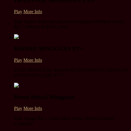
PRIZEPOOL MINGGUAN EVO
Play
More Info
Raih bagian Anda dari prizepool mingguan eksklusif senilai
Rp 7,4 Milyar di EVO Live!
HADIAH MINGGUAN PT+
Play
More Info
RAIH HINGGA Rp 400.000 SETIAP MINGGU DENGAN
MAINKAN GAME PT+!
Bonus Reload Mingguan
Play
More Info
Raih hingga Rp 1,5 Juta dalam Bonus Reload Dompet
Common!