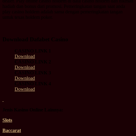
dealer. Play online casino holdem di dafa casino holdem dan nikmati
hadiah dan bonus dari promosi. Pemeringkatan tangan saat anda
play casino holdem adalah sama dengan pemeringkatan tangan
untuk texas holdem poker.
Download Dafabet Casino
CASINO LINK 1
Download
CASINO LINK 2
Download
CASINO LINK 3
Download
CASINO LINK 4
Download
Jenis Kasino Online Lainnya:
Slots
Baccarat