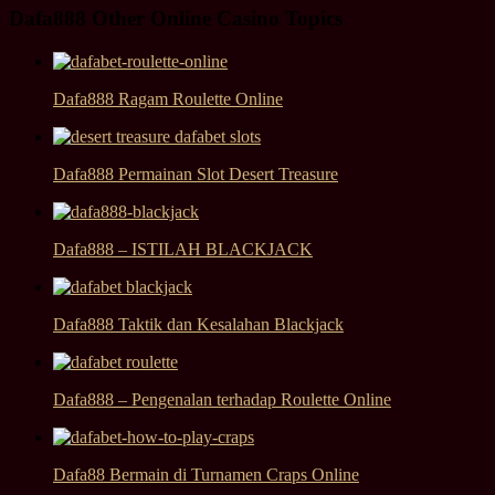
Dafa888 Other Online Casino Topics
Dafa888 Ragam Roulette Online
Dafa888 Permainan Slot Desert Treasure
Dafa888 – ISTILAH BLACKJACK
Dafa888 Taktik dan Kesalahan Blackjack
Dafa888 – Pengenalan terhadap Roulette Online
Dafa88 Bermain di Turnamen Craps Online