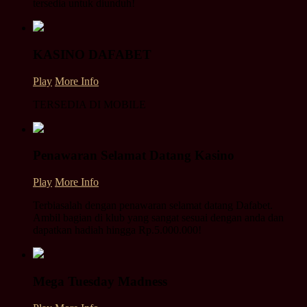
tersedia untuk diunduh!
KASINO DAFABET
Play
More Info
TERSEDIA DI MOBILE
Penawaran Selamat Datang Kasino
Play
More Info
Terbiasalah dengan penawaran selamat datang Dafabet.
Ambil bagian di klub yang sangat sesuai dengan anda dan
dapatkan hadiah hingga Rp.5.000.000!
Mega Tuesday Madness