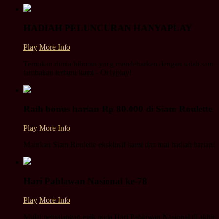
HADIAH PELUNCURAN HANYAPLAY
Play
More Info
Temukan dunia hiburan yang mendebarkan dengan salah satu
tambahan terbaru kami - Onlyplay!
Raih bonus harian Rp 80.000 di Siam Roulette
Play
More Info
Mainkan Siam Roulette eksklusif kami dan tuai hadiah harian!
Hari Pahlawan Nasional ke-78
Play
More Info
Mulai petualangan epik pada Hari Pahlawan Nasional di akhir